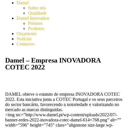
Damel
Sobre nós
Qualidade
Damel Innovation
Prémios
Produtos
Orçamento
Notícias
Contactos
Damel – Empresa INOVADORA
COTEC 2022
DAMEL obteve o estatuto de empresa INOVADORA COTEC
2022. Esta iniciativa junta a COTEC Portugal e os seus parceiros
do sector bancário, favorecendo a notoriedade e valorizando no
mercado as marcas distinguidas.
<img src=”http://www.damel.pt/wp-content/uploads/2022/07/-
banner-redes-2022-inovadora-cotec-damel-614×768.png” alt=””
width=”596″ height=”745″ class=”alignnone size-large wp-