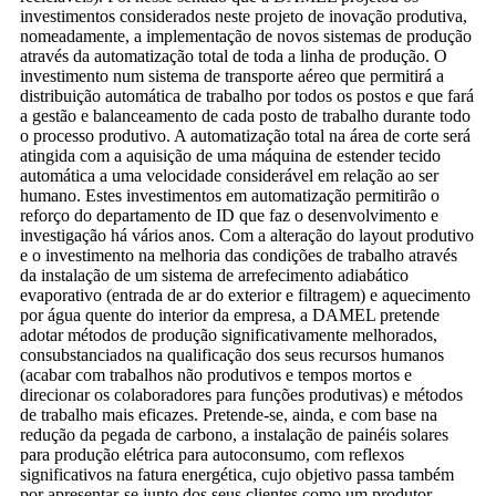
investimentos considerados neste projeto de inovação produtiva,
nomeadamente, a implementação de novos sistemas de produção
através da automatização total de toda a linha de produção. O
investimento num sistema de transporte aéreo que permitirá a
distribuição automática de trabalho por todos os postos e que fará
a gestão e balanceamento de cada posto de trabalho durante todo
o processo produtivo. A automatização total na área de corte será
atingida com a aquisição de uma máquina de estender tecido
automática a uma velocidade considerável em relação ao ser
humano. Estes investimentos em automatização permitirão o
reforço do departamento de ID que faz o desenvolvimento e
investigação há vários anos. Com a alteração do layout produtivo
e o investimento na melhoria das condições de trabalho através
da instalação de um sistema de arrefecimento adiabático
evaporativo (entrada de ar do exterior e filtragem) e aquecimento
por água quente do interior da empresa, a DAMEL pretende
adotar métodos de produção significativamente melhorados,
consubstanciados na qualificação dos seus recursos humanos
(acabar com trabalhos não produtivos e tempos mortos e
direcionar os colaboradores para funções produtivas) e métodos
de trabalho mais eficazes. Pretende-se, ainda, e com base na
redução da pegada de carbono, a instalação de painéis solares
para produção elétrica para autoconsumo, com reflexos
significativos na fatura energética, cujo objetivo passa também
por apresentar-se junto dos seus clientes como um produtor